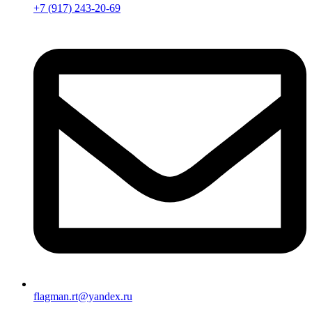
+7 (917) 243-20-69
flagman.rt@yandex.ru